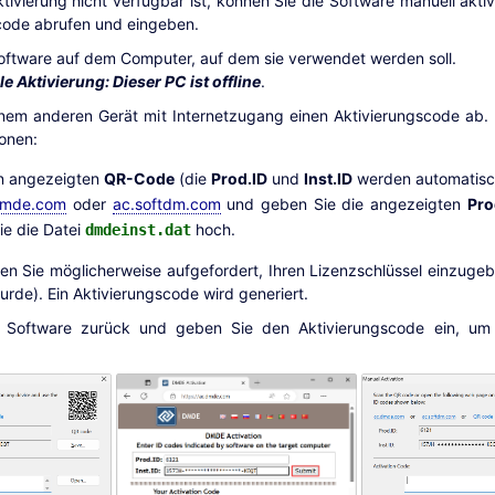
tivierung nicht verfügbar ist, können Sie die Software manuell aktiv
code abrufen und eingeben.
Software auf dem Computer, auf dem sie verwendet werden soll.
e Aktivierung: Dieser PC ist offline
.
inem anderen Gerät mit Internetzugang einen Aktivierungscode ab.
onen:
n angezeigten
QR-Code
(die
Prod.ID
und
Inst.ID
werden automatisch
dmde.com
oder
ac.softdm.com
und geben Sie die angezeigten
Pro
ie die Datei
hoch.
dmdeinst.dat
n Sie möglicherweise aufgefordert, Ihren Lizenzschlüssel einzugebe
rde). Ein Aktivierungscode wird generiert.
Software zurück und geben Sie den Aktivierungscode ein, um 