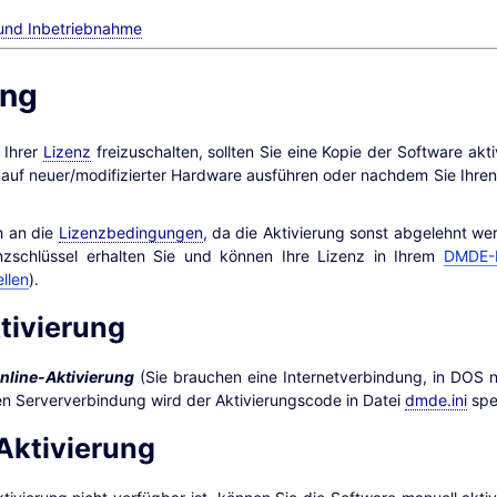
n und Inbetriebnahme
ung
 Ihrer
Lizenz
freizuschalten, sollten Sie eine Kopie der Software akt
 auf neuer/modifizierter Hardware ausführen oder nachdem Sie Ihren
.
ch an die
Lizenzbedingungen
, da die Aktivierung sonst abgelehnt we
zenzschlüssel erhalten Sie und können Ihre Lizenz in Ihrem
DMDE-
llen
).
tivierung
nline-Aktivierung
(Sie brauchen eine Internetverbindung, in DOS ni
hen Serververbindung wird der Aktivierungscode in Datei
dmde.ini
spe
Aktivierung