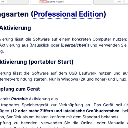
ngsarten (
Professional Edition
)
 Aktivierung
tivierung lässt die Software auf einem konkreten Computer nutzen
ktivierung aus (Mausklick oder [
Leerzeichen
]) und verwenden Sie 
ng.
ktivierung (portabler Start)
vierung lässt die Software auf dem USB Laufwerk nutzen und au
ernetverbindung starten. Nur in Windows (2K und höher) und Linux.
üpfung zum Gerät
chritt
Portable
Aktivierung aus.
ragbares Speichergerät zur Verknüpfung an. Das Gerät soll üb
ügen (
12 oder mehr Ziffern und lateinische Großbuchstaben
, be
ton, SanDisk als am besten konform mit dem Standard bekannt).
fung zu beenden, verwenden Sie die Online- oder Manuelle Ak