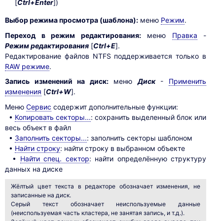
[
Ctrl+Enter
])
Выбор режима просмотра (шаблона):
меню
Режим
.
Переход в режим редактирования:
меню
Правка
-
Режим редактирования
[
Ctrl+E
].
Редактирование файлов NTFS поддерживается только в
RAW режиме
.
Запись изменений на диск:
меню
Диск
-
Применить
изменения
[
Ctrl+W
].
Меню
Сервис
содержит дополнительные функции:
•
Копировать секторы...
: сохранить выделенный блок или
весь объект в файл
•
Заполнить секторы...
: заполнить секторы шаблоном
•
Найти строку
: найти строку в выбранном объекте
•
Найти спец. сектор
: найти определённую структуру
данных на диске
Жёлтый цвет текста в редакторе обозначает изменения, не
записанные на диск.
Серый текст обозначает неиспользуемые данные
(неиспользуемая часть кластера, не занятая запись, и т.д.).