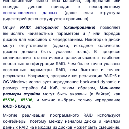
Неправильный выбор типа массива, чередования или
порядка дисков приводит к некорректному
восстановлению данных
(даже если структура
директорий реконструируется правильно).
Опция
RAID: авторасчет (сканирование)
позволяет
вычислять неизвестные параметры и / или порядок
дисков для массивов с чередованием. Некоторые диски
могут отсутствовать (однако, исходное количество
дисков должно быть указано точно). В процессе
сканирования статистически рассчитываются наиболее
вероятные конфигурации RAID. Чем более точно указаны
возможные параметры RAID, тем быстрее и точнее
результаты. Например, программная реализация RAID-5 в
ОС Windows использует чередование backward dynamic и
размер страйпа 64 КиБ, таким образом,
Мин-макс
размеры страйпа
могут быть указаны (в байтах) как
, и можно выбрать только чередование
65536, 65536
RAID-5 bkdyn
.
Многие реализации программного RAID используют
контейнеры, поэтому между началом диска и началом
данных RAID на каждом из дисков может быть смещение.