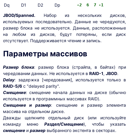
Dq
D1
D2
Dp
-2 6 7 -1
JBOD/Spanned.
Набор из нескольких дисков,
используемых последовательно. Данные не чередуются,
размер блока не используется. Данные, расположенные
на любом из дисков, будут потеряны, если диск
отсутствует. Поддерживается чтение и запись.
Параметры массивов
Размер блока
: размер блока (страйпа, в байтах) при
чередовании данных. Не используется в
RAID-1
,
JBOD
.
Delay
: задержка [чередования], используется только в
RAID-5/6
с "delayed parity".
Смещение
: смещение начала данных на диске (обычно
используется в программных массивах RAID).
Смещение и размер
: смещение и размер элемента
массива на отдельном диске.
Дважды щелкните отдельный диск (или используйте
команду меню
Раздел/Смещение
), чтобы указать
смещение
и
размер
выбранного экстента в секторах.