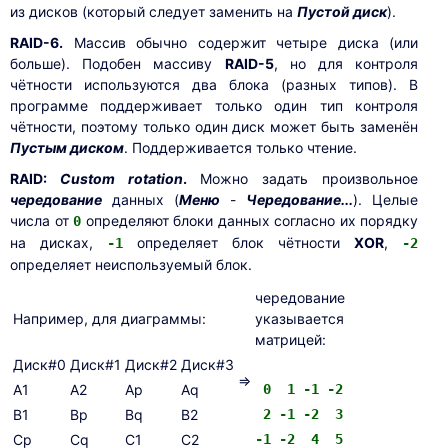
из дисков (который следует заменить на
Пустой диск
).
RAID-6.
Массив обычно содержит четыре диска (или
больше). Подобен массиву
RAID-5
, но для контроля
чётности используются два блока (разных типов). В
программе поддерживает только один тип контроля
чётности, поэтому только один диск может быть заменён
Пустым диском
. Поддерживается только чтение.
RAID:
Custom rotation
.
Можно задать произвольное
чередование
данных (
Mеню
-
Чередование...
). Целые
числа от
определяют блоки данных согласно их порядку
0
на дисках,
определяет блок чётности
XOR
,
-1
-2
определяет неиспользуемый блок.
чередование
Например, для диаграммы:
указывается
матрицей:
Диск#0
Диск#1
Диск#2
Диск#3
=>
A1
A2
Ap
Aq
0 1 -1 -2
B1
Bp
Bq
B2
2 -1 -2 3
Cp
Cq
C1
C2
-1 -2 4 5