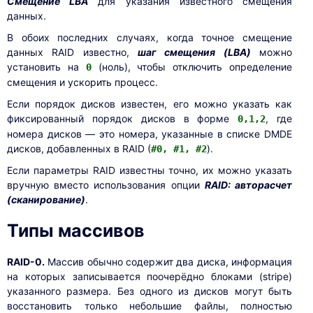
Смещение LBA
для указания известного смещения
данных.
В обоих последних случаях, когда точное смещение
данных RAID известно,
шаг смещения (LBA)
можно
установить на
(ноль), чтобы отключить определение
0
смещения и ускорить процесс.
Если порядок дисков известен, его можно указать как
фиксированный порядок дисков в форме
, где
0,1,2
номера дисков — это номера, указанные в списке DMDE
дисков, добавленных в RAID (
).
#0, #1, #2
Если параметры RAID известны точно, их можно указать
вручную вместо использования опции
RAID: авторасчет
(сканирование)
.
Типы массивов
RAID-0.
Массив обычно содержит два диска, информация
на которых записывается поочерёдно блоками (stripe)
указанного размера. Без одного из дисков могут быть
восстановить только небольшие файлы, полностью