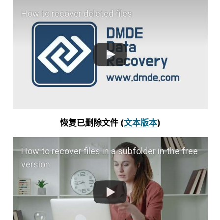
How to recover deleted files
恢复已删除文件 (
文本版本
)
How to recover files in a subfolder in the free
version